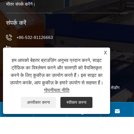
भीतर संपर्क करेंगे।
संपर्क करें
+86-532-81126663
+86-13969850201
X
हम आपको बेहतर ब्राउज़िंग अनुभव प्रदान करने, साइट
+86-532-81126661
ट्रैफ़िक का विश्लेषण करने और सामग्री को वैयक्तिकृत
info@worldextruder.com
करने के लिए कुकीज़ का उपयोग करते हैं। इस साइट का
उपयोग करके, आप कुकीज़ के हमारे उपयोग से सहमत हैं।
नुओज़ुआंग, सानलिहे कार्यालय, जियाओझोउ शहर, क़िंगदाओ शहर, शेडोंग
गोपनीयता नीति
प्रांत, चीन
अस्वीकार करना
स्वीकार करना




कॉपीराइट © 2024 क़िंगदाओ लॉन्गचांगजी मशीनरी कं, लिमिटेड सर्वाधिकार सुरक्षित।
Links
|
Sitemap
|
RSS
|
XML
|
गोपनीयता नीति
|