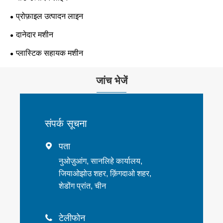
प्रोफ़ाइल उत्पादन लाइन
दानेदार मशीन
प्लास्टिक सहायक मशीन
जांच भेजें
संपर्क सूचना
पता

नुओज़ुआंग, सानलिहे कार्यालय,
जियाओझोउ शहर, क़िंगदाओ शहर,
शेडोंग प्रांत, चीन
टेलीफोन
