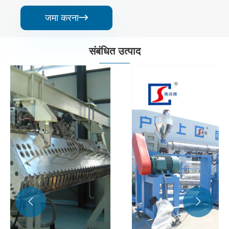
जमा करना

संबंधित उत्पाद

