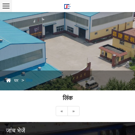
घर
लिंक
लिंक
«
»
जांच भेजें