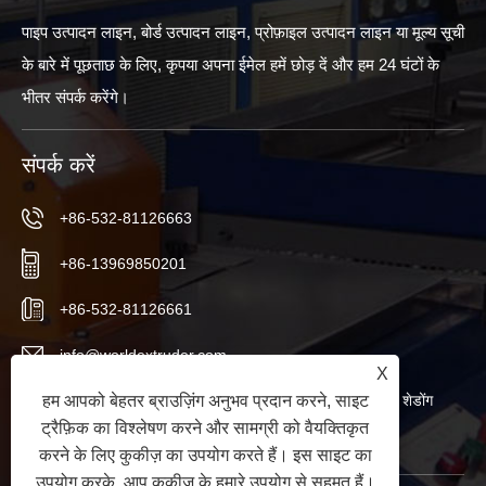
पाइप उत्पादन लाइन, बोर्ड उत्पादन लाइन, प्रोफ़ाइल उत्पादन लाइन या मूल्य सूची
के बारे में पूछताछ के लिए, कृपया अपना ईमेल हमें छोड़ दें और हम 24 घंटों के
भीतर संपर्क करेंगे।
संपर्क करें
+86-532-81126663
+86-13969850201
+86-532-81126661
info@worldextruder.com
X
नुओज़ुआंग, सानलिहे कार्यालय, जियाओझोउ शहर, क़िंगदाओ शहर, शेडोंग
हम आपको बेहतर ब्राउज़िंग अनुभव प्रदान करने, साइट
ट्रैफ़िक का विश्लेषण करने और सामग्री को वैयक्तिकृत
प्रांत, चीन
करने के लिए कुकीज़ का उपयोग करते हैं। इस साइट का
उपयोग करके, आप कुकीज़ के हमारे उपयोग से सहमत हैं।