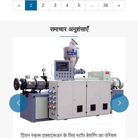
«
1
2
3
4
5
...
36
»
समाचार अनुशंसाएँ


ट्विन स्क्रू एक्सट्रूडर के लिए स्टॉप बेयरिंग का परिचय