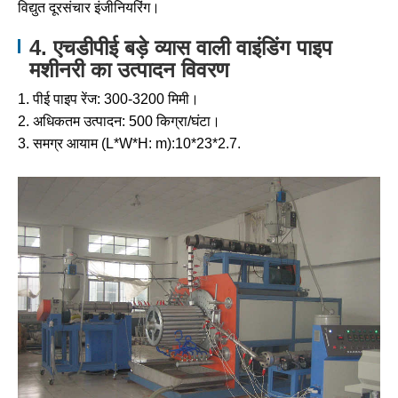
विद्युत दूरसंचार इंजीनियरिंग।
4. एचडीपीई बड़े व्यास वाली वाइंडिंग पाइप
मशीनरी का उत्पादन विवरण
1. पीई पाइप रेंज: 300-3200 मिमी।
2. अधिकतम उत्पादन: 500 किग्रा/घंटा।
3. समग्र आयाम (L*W*H: m):10*23*2.7.