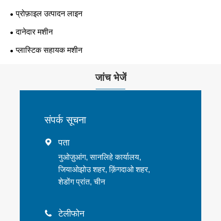
प्रोफ़ाइल उत्पादन लाइन
दानेदार मशीन
प्लास्टिक सहायक मशीन
जांच भेजें
संपर्क सूचना
पता

नुओज़ुआंग, सानलिहे कार्यालय,
जियाओझोउ शहर, क़िंगदाओ शहर,
शेडोंग प्रांत, चीन
टेलीफोन
