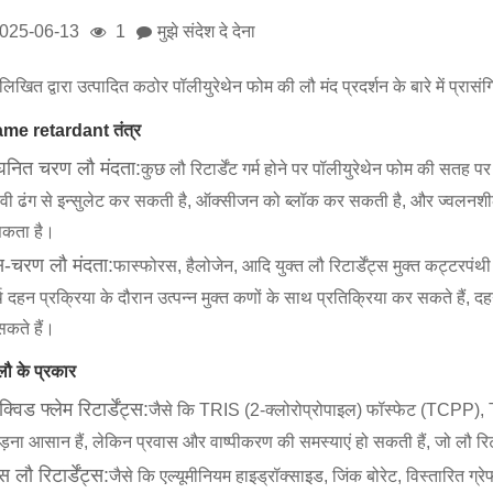
025-06-13
1
मुझे संदेश दे देना
नलिखित द्वारा उत्पादित कठोर पॉलीयुरेथेन फोम की लौ मंद प्रदर्शन के बारे में प्रास
ame retardant तंत्र
ंघनित चरण लौ मंदता:
कुछ लौ रिटार्डेंट गर्म होने पर पॉलीयुरेथेन फोम की सतह प
ावी ढंग से इन्सुलेट कर सकती है, ऑक्सीजन को ब्लॉक कर सकती है, और ज्वलनशी
सकता है।
स-चरण लौ मंदता:
फास्फोरस, हैलोजेन, आदि युक्त लौ रिटार्डेंट्स मुक्त कट्टरपंथ
्थ दहन प्रक्रिया के दौरान उत्पन्न मुक्त कणों के साथ प्रतिक्रिया कर सकते हैं, द
कते हैं।
ौ के प्रकार
क्विड फ्लेम रिटार्डेंट्स:
जैसे कि TRIS (2-क्लोरोप्रोपाइल) फॉस्फेट (TCPP), 
जोड़ना आसान हैं, लेकिन प्रवास और वाष्पीकरण की समस्याएं हो सकती हैं, जो लौ रिटा
स लौ रिटार्डेंट्स:
जैसे कि एल्यूमीनियम हाइड्रॉक्साइड, जिंक बोरेट, विस्तारित ग