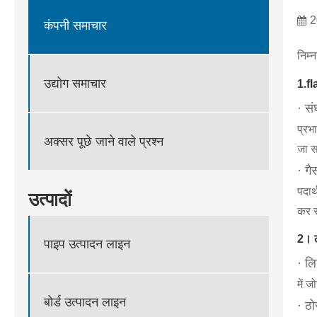
2
कंपनी समाचार
निम्
उद्योग समाचार
1.fl
· स
प्रभ
अक्सर पूछे जाने वाले प्रश्न
जा 
· गै
पदार
उत्पादों
कर स
2। ल
पाइप उत्पादन लाइन
· लि
में 
बोर्ड उत्पादन लाइन
· ठो