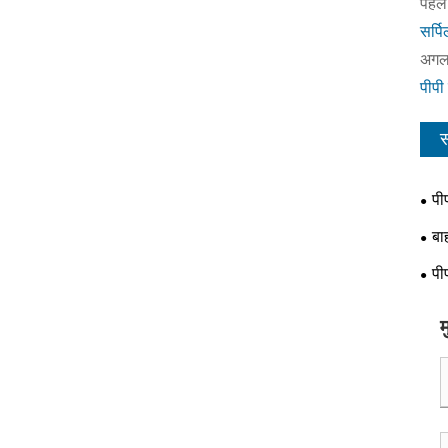
पहले
सर्प
अगला
पीपी 
स
पी
बा
पी
म