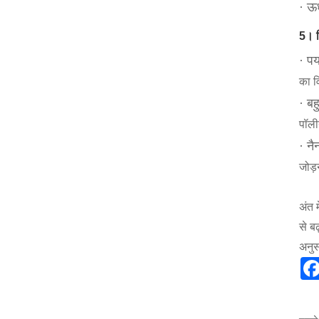
· ऊर
5। व
· पर
का व
· बह
पॉली
· नै
जोड़
अंत 
से ब
अनुसं