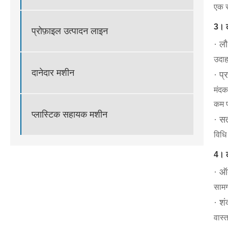
एक स
3। ल
प्रोफ़ाइल उत्पादन लाइन
· लौ 
उदाह
दानेदार मशीन
· प्
मंदक
कम प
प्लास्टिक सहायक मशीन
· स
विधि
4। ल
· ऑ
सामग्
· शं
वास्