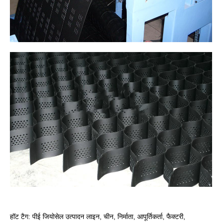
हॉट टैग: पीई जियोसेल उत्पादन लाइन, चीन, निर्माता, आपूर्तिकर्ता, फैक्टरी,