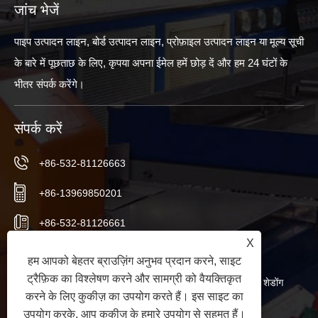
जांच भेजें
पाइप उत्पादन लाइन, बोर्ड उत्पादन लाइन, प्रोफ़ाइल उत्पादन लाइन या मूल्य सूची
के बारे में पूछताछ के लिए, कृपया अपना ईमेल हमें छोड़ दें और हम 24 घंटों के
भीतर संपर्क करेंगे।
संपर्क करें
+86-532-81126663
+86-13969850201
+86-532-81126661
X
info@worldextruder.com
हम आपको बेहतर ब्राउज़िंग अनुभव प्रदान करने, साइट
ट्रैफ़िक का विश्लेषण करने और सामग्री को वैयक्तिकृत
नुओज़ुआंग, सानलिहे कार्यालय, जियाओझोउ शहर, क़िंगदाओ शहर, शेडोंग
करने के लिए कुकीज़ का उपयोग करते हैं। इस साइट का
प्रांत, चीन
उपयोग करके, आप कुकीज़ के हमारे उपयोग से सहमत हैं।