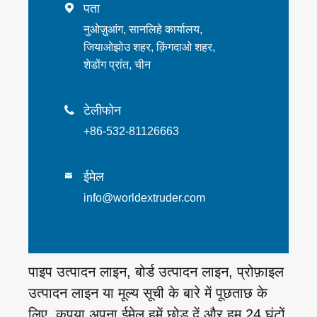
पता

नुओज़ुआंग, सानलिहे कार्यालय,
जियाओझोउ शहर, क़िंगदाओ शहर,
शेडोंग प्रांत, चीन
टेलीफोन

+86-532-81126663
ईमेल

info@worldextruder.com
पाइप उत्पादन लाइन, बोर्ड उत्पादन लाइन, प्रोफ़ाइल
उत्पादन लाइन या मूल्य सूची के बारे में पूछताछ के
लिए, कृपया अपना ईमेल हमें छोड़ दें और हम 24 घंटों