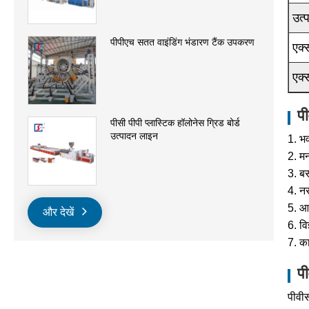
उत्
पीपीएच सतत वाइंडिंग भंडारण टैंक उपकरण
एक्
एक्
प
पीसी पीपी प्लास्टिक हॉलोनेस ग्रिड बोर्ड
उत्पादन लाइन
1. भव
2. मन
3. बस
4. नर
5. आ
और देखें
6. वि
7. का
प
पीवी