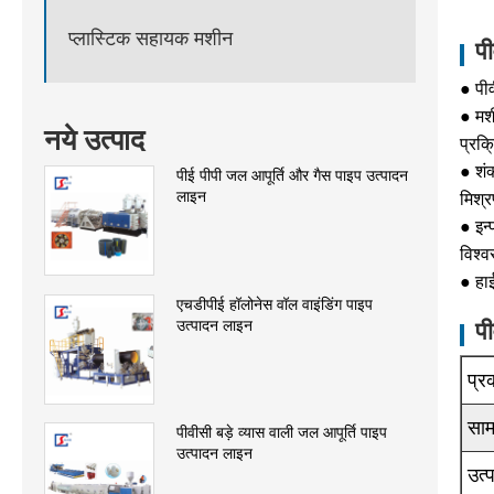
प्लास्टिक सहायक मशीन
प
● पी
● मश
नये उत्पाद
प्रक्
● शंक
पीई पीपी जल आपूर्ति और गैस पाइप उत्पादन
लाइन
मिश्र
● इन
विश्
● हाई
एचडीपीई हॉलोनेस वॉल वाइंडिंग पाइप
उत्पादन लाइन
पी
प्र
साम
पीवीसी बड़े व्यास वाली जल आपूर्ति पाइप
उत्पादन लाइन
उत्