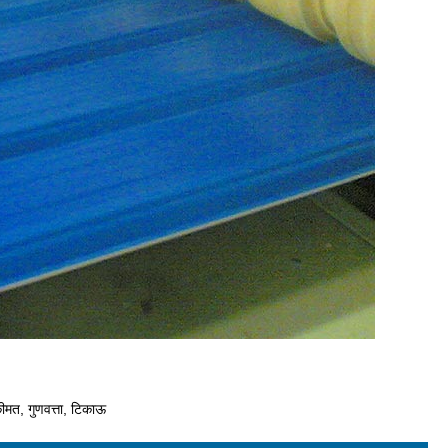
कीमत, गुणवत्ता, टिकाऊ