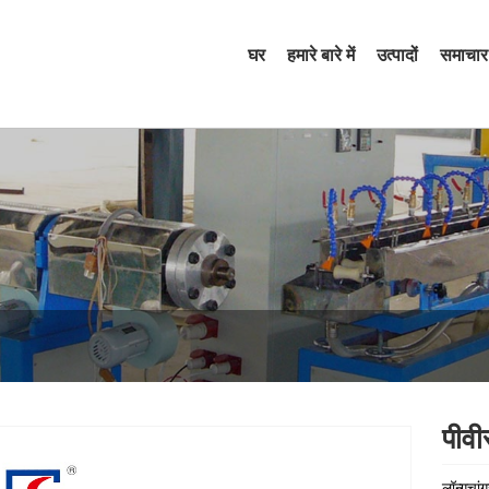
घर
हमारे बारे में
उत्पादों
समाचार
पीवी
लॉन्गचां