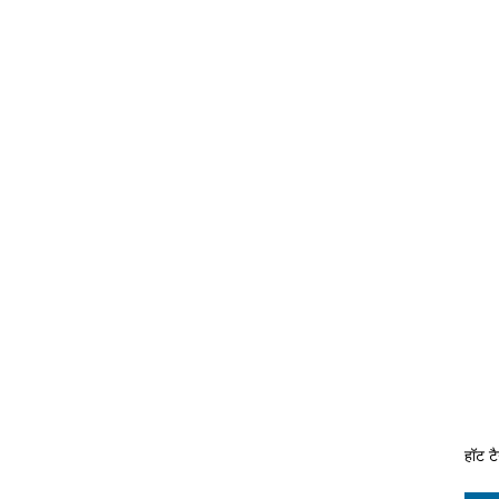
हॉट ट