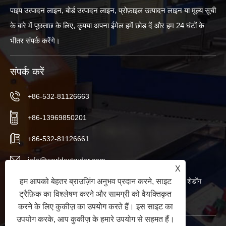
पाइप उत्पादन लाइन, बोर्ड उत्पादन लाइन, प्रोफ़ाइल उत्पादन लाइन या मूल्य सूची
के बारे में पूछताछ के लिए, कृपया अपना ईमेल हमें छोड़ दें और हम 24 घंटों के
भीतर संपर्क करेंगे।
संपर्क करें
+86-532-81126663
+86-13969850201
+86-532-81126661
info@worldextruder.com
X
हम आपको बेहतर ब्राउज़िंग अनुभव प्रदान करने, साइट
नुओज़ुआंग, सानलिहे कार्यालय, जियाओझोउ शहर, क़िंगदाओ शहर, शेडोंग
ट्रैफ़िक का विश्लेषण करने और सामग्री को वैयक्तिकृत
प्रांत, चीन
करने के लिए कुकीज़ का उपयोग करते हैं। इस साइट का
उपयोग करके, आप कुकीज़ के हमारे उपयोग से सहमत हैं।