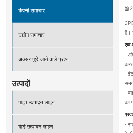
2
कंपनी समाचार
3PE 
है। 
उद्योग समाचार
एक-ए
· अं
अक्सर पूछे जाने वाले प्रश्न
करत
· इ
उत्पादों
समग्
· बा
का प
पाइप उत्पादन लाइन
प्रद
· र
बोर्ड उत्पादन लाइन