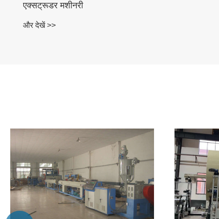
और देखें >
एक बोर्ड उ
में सुधार 