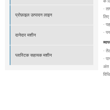
के ल
· ता
प्रोफ़ाइल उत्पादन लाइन
लिए 
· पह
· पर
दानेदार मशीन
व्या
· त
प्लास्टिक सहायक मशीन
· पा
अंत 
विधि