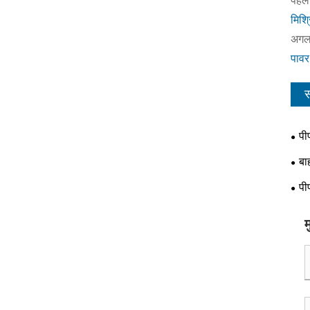
पहले
मिश्
अगला
पावर
स
पी
बा
पी
म