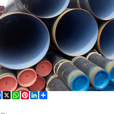
Facebook
X
WhatsApp
Pinterest
LinkedIn
Share