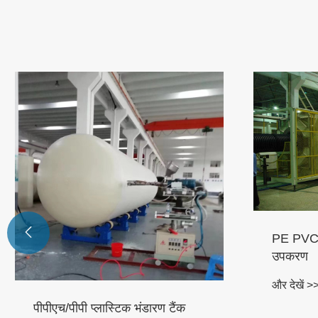

PE PVC डबल दीवार नालीदार पाइप
उपकरण
और देखें >>
एचडीपीई प