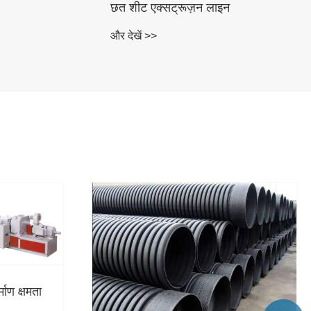
लॉन्गचांगजी मशीनरी: WPC लकड़ी
प्लास्टिक सामग्री