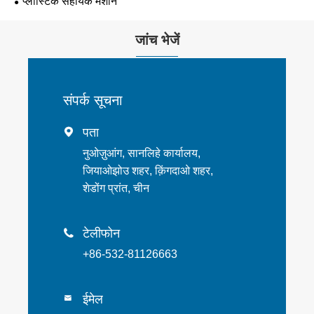
प्लास्टिक सहायक मशीन
जांच भेजें
संपर्क सूचना
पता

नुओज़ुआंग, सानलिहे कार्यालय,
जियाओझोउ शहर, क़िंगदाओ शहर,
शेडोंग प्रांत, चीन
टेलीफोन

+86-532-81126663
ईमेल
