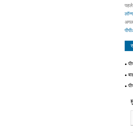
पहले
लॉन्
अगला
पीपी
स
पी
बा
पी
म