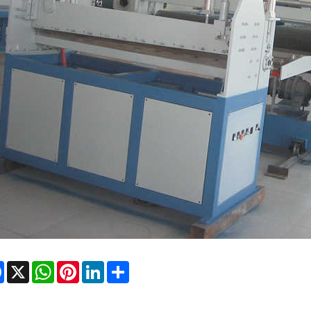
Facebook
X
WhatsApp
Pinterest
LinkedIn
Share