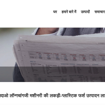
घर
हमारे बारे में
उत्पादों
समाचार
गदाओ लॉन्गचांगजी मशीनरी की लकड़ी-प्लास्टिक फर्श उत्पादन ला