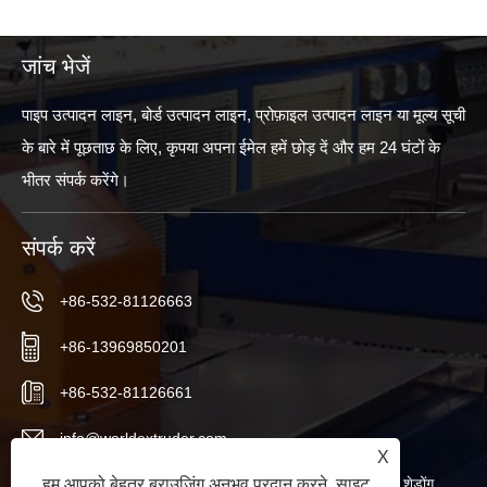
जांच भेजें
पाइप उत्पादन लाइन, बोर्ड उत्पादन लाइन, प्रोफ़ाइल उत्पादन लाइन या मूल्य सूची
के बारे में पूछताछ के लिए, कृपया अपना ईमेल हमें छोड़ दें और हम 24 घंटों के
भीतर संपर्क करेंगे।
संपर्क करें
+86-532-81126663
+86-13969850201
+86-532-81126661
info@worldextruder.com
X
नुओज़ुआंग, सानलिहे कार्यालय, जियाओझोउ शहर, क़िंगदाओ शहर, शेडोंग
हम आपको बेहतर ब्राउज़िंग अनुभव प्रदान करने, साइट