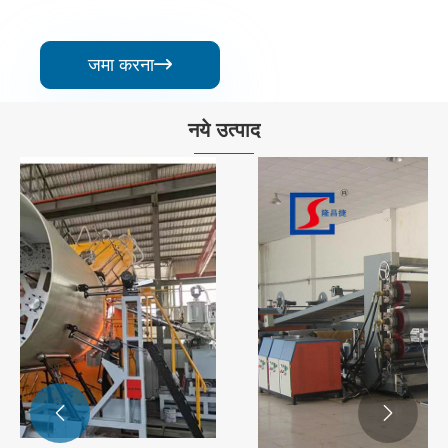
जमा करना

नये उत्पाद

