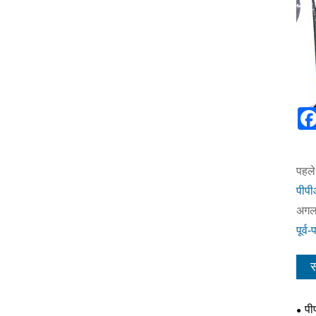
पहले
पीपी
अगला
पूर्व
स
पी