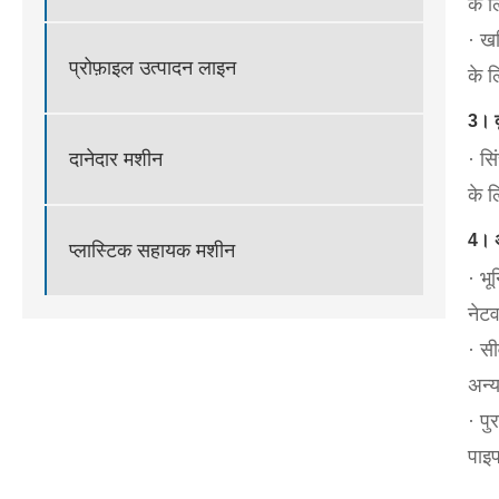
के 
· ख
प्रोफ़ाइल उत्पादन लाइन
के ल
3। कृ
· सि
दानेदार मशीन
के ल
4। अन
प्लास्टिक सहायक मशीन
· भू
नेटव
· सी
अन्य
· पु
पाइ