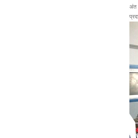
अंत 
प्रद