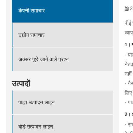
2
कंपनी समाचार
पीई 
व्या
उद्योग समाचार
1। न
· प
अक्सर पूछे जाने वाले प्रश्न
नेटव
नहीं
उत्पादों
· गै
लिए 
· पा
पाइप उत्पादन लाइन
2। औद
· रा
बोर्ड उत्पादन लाइन