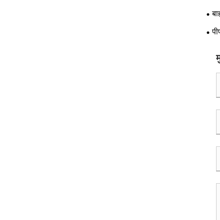
बा
पी
म