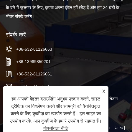
के बारे में पूछताछ के लिए, कृपया अपना ईमेल हमें छोड़ दें और हम 24 घंटों के
भीतर संपर्क करेंगे।
संपर्क करें
+86-532-81126663
+86-13969850201
+86-532-81126661
info@worldextruder.com
X
नुओज़ुआंग, सानलिहे कार्यालय, जियाओझोउ शहर, क़िंगदाओ शहर, शेडोंग
हम आपको बेहतर ब्राउज़िंग अनुभव प्रदान करने, साइट
ट्रैफ़िक का विश्लेषण करने और सामग्री को वैयक्तिकृत
प्रांत, चीन
करने के लिए कुकीज़ का उपयोग करते हैं। इस साइट का
उपयोग करके, आप कुकीज़ के हमारे उपयोग से सहमत हैं।
कॉपीराइट © 2024 क़िंगदाओ लॉन्गचांगजी मशीनरी कं, लिमिटेड सर्वाधिकार सुरक्षित।
Links
|
गोपनीयता नीति